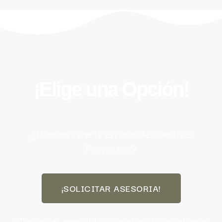
¡Elige una Opción!
¿Buscas invertir en uno de nuestros
Proyectos?
¡SOLICITAR ASESORIA!
¿Tienes un inmueble? nosotros te ayudamos